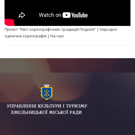
Проєкт “Квіт хореографічних традицій Поділля” | Народно-
сценічна хореографія | На часі