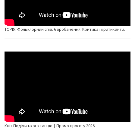
ТОРІЯ. Фольклорний спів. Євробачення. Критика і критиканти.
Квіт Подільського танцю | Промо проєкту 2026