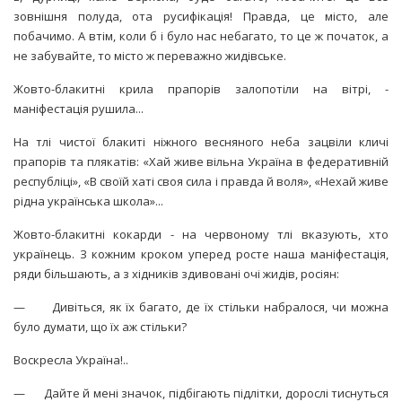
зовнішня полуда, ота русифікація! Правда, це місто, але
побачимо. А втім, коли б і було нас небагато, то це ж початок, а
не забувайте, то місто ж переважно жидівське.
Жовто-блакитні крила прапорів залопотіли на вітрі, -
маніфестація рушила...
На тлі чистої блакиті ніжного весняного неба зацвіли кличі
прапорів та плякатів: «Хай живе вільна Україна в федеративній
республіці», «В своїй хаті своя сила і правда й воля», «Нехай живе
рідна українська школа»...
Жовто-блакитні кокарди - на червоному тлі вказують, хто
українець. З кожним кроком уперед росте наша маніфестація,
ряди більшають, а з хідників здивовані очі жидів, росіян:
— Дивіться, як їх багато, де їх стільки набралося, чи можна
було думати, що їх аж стільки?
Воскресла Україна!..
— Дайте й мені значок, підбігають підлітки, дорослі тиснуться