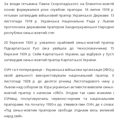
За влади гетьмана Павла Скоропадського на блакитно-жовтій
основі формувалися різні службові прапори. 16 липня 1918 р.
гетьман затвердив військовий прапор Української Держави. 13
листопада 1918 р. Українська Національна Рада у Львові
проголосила державним прапором Західноукраїнської Народної
республіки синьо-жовтий стяг.
20 березня 1920 р. ухвалено крайовий синьо-жовтий прапор
Підкарпатської Русі (яка увійшла до Чехословаччини). 15
березня 1939 р. Сейм Карпатської України, що відбувся у Хусті
затвердив синьо-жовтий прапор Карпатської України.
ОУН та її попередниця – Українська військова організація (УВО) у
своїй діяльності використовували національний прапор. У
листопаді 1928 р. до десятої річниці Листопадового чину у
Львові над собором св. Юра українські активісти вивісили синьо-
жовтий прапор з написом «УВО». Згодом так само вчиняли і
ОУНівці, послуговуючись червоно-чорним та національним
прапорами. На початку 1930-х рр. з’явився гімн ОУН, де є слова:
«Під синьо-жовтим прапором свободи з’єднаєм весь великий
нарід свій».