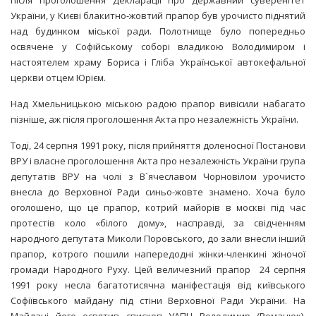
України, у Києві блакитно-жовтий прапор був урочисто піднятий
над будинком міської ради. Полотнище було попередньо
освячене у Софійському соборі владикою Володимиром і
настоятелем храму Бориса і Гліба Української автокефальної
церкви отцем Юрієм.
Над Хмельницькою міською радою прапор вивісили набагато
пізніше, аж після проголошення Акта про незалежність України.
Тоді, 24 серпня 1991 року, після прийняття доленосної Постанови
ВРУ і власне проголошення Акта про незалежність України група
депутатів ВРУ на чолі з В`ячеславом Чорновілом урочисто
внесла до Верховної Ради синьо-жовте знамено. Хоча було
оголошено, що це прапор, котрий майорів в москві під час
протестів коло «білого дому», насправді, за свідченням
народного депутата Миколи Поровського, до зали внесли інший
прапор, котрого пошили напередодні жінки-членкині жіночої
громади Народного Руху. Цей величезний прапор 24 серпня
1991 року несла багатотисячна маніфестація від київського
Софіївського майдану під стіни Верховної Ради України. На
Майдані його освятив єпископ УАПЦ Володимир (Романюк).