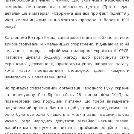
символіка не прижилася в обласному центрі. (Про це див.
детальніше в матеріалі «Історична довідка про факт підняття у
місті хмельницькому синьо-жовтого прапора в березні 1991
року»)
За словами Віктора Кліща, синьо-жовті стяги в той час активно
використовували й хмельницькі спортсмени, піднімаючи їх на
змаганнях, поряд з офіційним прапором Української СРСР.
Патріоти шукали будь-яку нагоду, щоб розгорнути стяги
Української державності, привернути увагу широкого загалу,
хоча часто представники спецслужб, ідейні комуністи
намагалися їх зірвати і знищити.
Як пригадує співзасновник організації Народного Руху України
за перебудову Лев Бірюк: «Десь 28 серпня після ГКЧП, на
позачерговій сесії порушили питання, що треба вивішувати
національний прапор. Для того, щоб узгодити серед комуністів,
бо їх була все одно більшість в міській раді, тодішній голова
міської Ради народних депутатів Михайло Чекман сказав,
давайте ми підготуємо це питання, приймемо офіційно і тоді
зберемо півміста і повісимо прапор там. Але наші рухівці вже