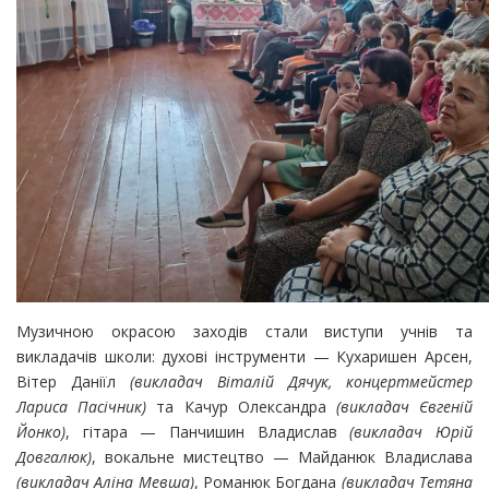
Музичною окрасою заходів стали виступи учнів та
викладачів школи: духові інструменти — Кухаришен Арсен,
Вітер Даніїл
(викладач Віталій Дячук, концертмейстер
Лариса Пасічник)
та Качур Олександра
(викладач Євгеній
Йонко)
, гітара — Панчишин Владислав
(викладач Юрій
Довгалюк)
, вокальне мистецтво — Майданюк Владислава
(викладач Аліна Мевша)
, Романюк Богдана
(викладач Тетяна