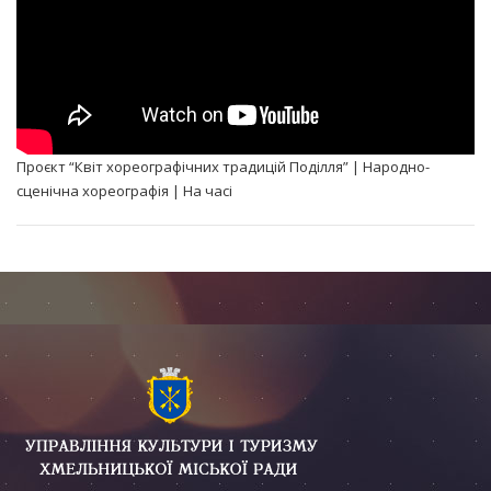
Проєкт “Квіт хореографічних традицій Поділля” | Народно-
сценічна хореографія | На часі