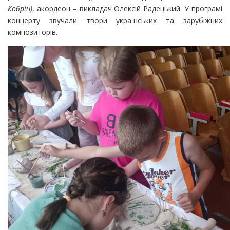
Кобрін)
, акордеон – викладач Олексій Радецький. У програмі
концерту звучали твори українських та зарубіжних
композиторів.