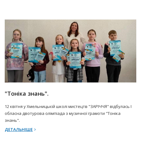
13 Квітня 2025 р.
Прес-центр
"Тоніка знань".
12 квітня у Хмельницькій школі мистецтв "ЗАРІЧЧЯ" відбулась І
обласна двотурова олімпіада з музичної грамоти "Тоніка
знань".
ДЕТАЛЬНІШЕ