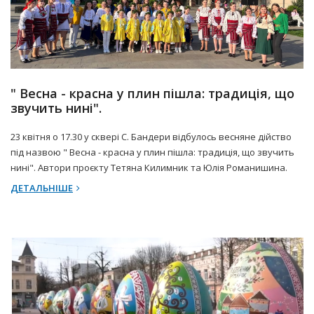
24 Квітня 2025 р.
Прес-центр
" Весна - красна у плин пішла: традиція, що
звучить нині".
23 квітня о 17.30 у сквері С. Бандери відбулось весняне дійство
під назвою " Весна - красна у плин пішла: традиція, що звучить
нині". Автори проєкту Тетяна Килимник та Юлія Романишина.
ДЕТАЛЬНІШЕ