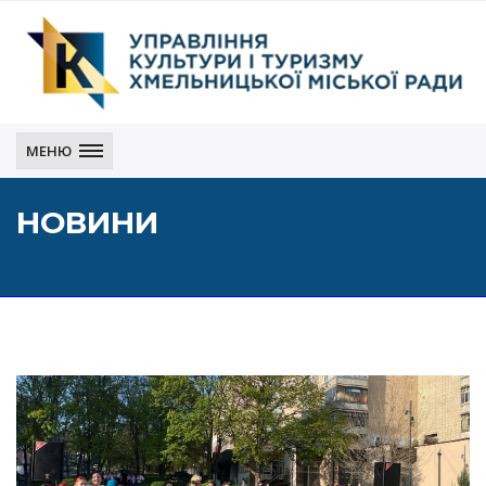
Управління
культури
МЕНЮ
і
туризму
НОВИНИ
Хмельницької
міської
ради