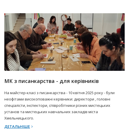
15 Квітня 2025 р.
Прес-центр
МК з писанкарства - для керівників
На майстер-класі з писанкарства - 10 квітня 2025 року - були
неофітами високоповажні керівники: директори , головні
спеціалісти, інспектори, співробітники різних мистецьких
установ та мистецьких навчальних закладів міста
Хмельницького.
ДЕТАЛЬНІШЕ