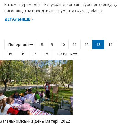
Вітаємо переможців І Всеукраїнського двотурового конкурсу
виконавців на народних інструментах «Vivat, talant!»!
ДЕТАЛЬНІШЕ
Попередня
8
9
10
11
12
13
14
15
16
17
18
Наступна
Загальноміський День матері, 2022
Кость Місевич. Історія друга стріт-арт-проєкту «Вони любили
наше місто, а ти?»