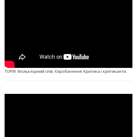
ТОРІЯ. Фольклорний спів. Євробачення. Критика і критиканти.