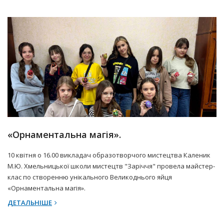
12 Квітня 2025 р.
Прес-центр
«Орнаментальна магія».
10 квітня о 16.00 викладач образотворчого мистецтва Каленик
М.Ю. Хмельницької школи мистецтв "Заріччя" провела майстер-
клас по створенню унікального Великоднього яйця
«Орнаментальна магія».
ДЕТАЛЬНІШЕ