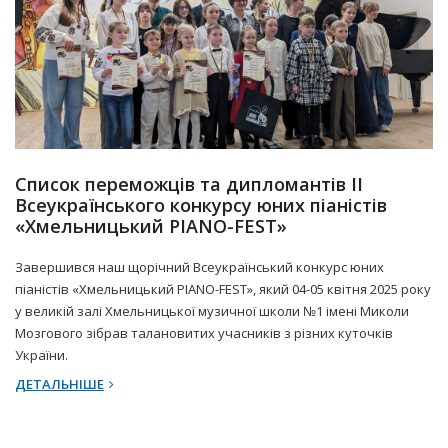
10 Квітня 2025 р.
Прес-центр
Список переможців та дипломантів ІІ
Всеукраїнського конкурсу юних піаністів
«Хмельницький PIANO-FEST»
Завершився наш щорічний Всеукраїнський конкурс юних
піаністів «Хмельницький PIANO-FEST», який 04-05 квітня 2025 року
у великій залі Хмельницької музичної школи №1 імені Миколи
Мозгового зібрав талановитих учасників з різних куточків
України.
ДЕТАЛЬНІШЕ