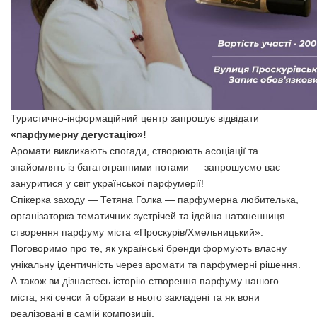
Туристично-інформаційний центр запрошує відвідати
«парфумерну дегустацію»!
Аромати викликають спогади, створюють асоціації та
знайомлять із багатогранними нотами — запрошуємо вас
зануритися у світ української парфумерії!
Спікерка заходу — Тетяна Голка — парфумерна любителька,
організаторка тематичних зустрічей та ідейна натхненниця
створення парфуму міста «Проскурів/Хмельницький».
Поговоримо про те, як українські бренди формують власну
унікальну ідентичність через аромати та парфумерні рішення.
А також ви дізнаєтесь історію створення парфуму нашого
міста, які сенси й образи в нього закладені та як вони
реалізовані в самій композиції.