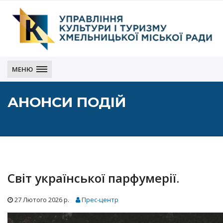
Управління
культури
МЕНЮ
і
туризму
АНОНСИ ПОДІЙ
Хмельницької
міської
ради
Cвіт української парфумерії.
27 Лютого 2026 р.
Прес-центр