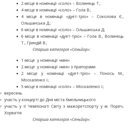
2 місце в номінації «соло» – Волинець Т.;
4 місце в номінації «соло» – Гола В.;
4 місце в номінації «дует-тріо» – Соколова Є.,
Ольшанська Д.;
6 місце в номінації «соло» – Ольшанська Д;
6 місце в номінації «дует-тріо» – Гола В., Волинець
Т., Гриндій В.;
Старша категорія «Сеньйор»:
1 місце у номінації «міні»
2 місце у номінації «міні» з прапорами
2 місце у номінації «дует-тріо» – Понось М.,
Москаленко І.;
5 місце в номінації «соло» – Москаленко І.;
вересень
участь у концерті до Дня міста Хмельницького
участь у ІІ Чемпіонаті Світу з мажоретспорту у м. Пореч,
Хорватія:
Старша категорія «Сеньйор»: