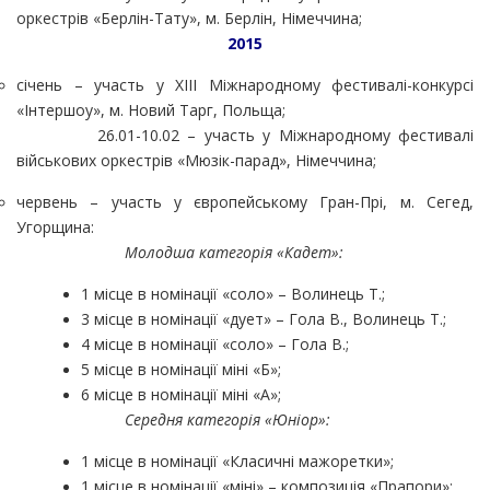
оркестрів «Берлін-Тату», м. Берлін, Німеччина;
2015
січень – участь у ХІІІ Міжнародному фестивалі-конкурсі
«Інтершоу», м. Новий Тарг, Польща;
26.01-10.02 – участь у Міжнародному фестивалі
військових оркестрів «Мюзік-парад», Німеччина;
червень – участь у європейському Гран-Прі, м. Сегед,
Угорщина:
Молодша категорія «Кадет»:
1 місце в номінації «соло» – Волинець Т.;
3 місце в номінації «дует» – Гола В., Волинець Т.;
4 місце в номінації «соло» – Гола В.;
5 місце в номінації міні «Б»;
6 місце в номінації міні «А»;
Середня категорія «Юніор»:
1 місце в номінації «Класичні мажоретки»;
1 місце в номінації «міні» – композиція «Прапори»;