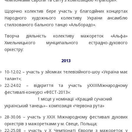
Щорічно колектив бере участь у благодійних концертах
Народного художнього колективу України ансамблю
стилізованого бального танцю «Альборадо».
Творча діяльність колективу мажореток «Альфа»
Хмельницького муніципального естрадно-духового
оркестру:
2013
10-12.02 – участь у зйомках телевізійного-шоу «Україна має
талант»;
22-24.02 – відкриття та участь уХХIIIМіжнародному
фестивалі-конкурсі «ФЕСТ-2013»:
1 місце у номінації «Кращий сучасний
український танець»
–
композиція «Червона рута»
28-30.06 – участь у ХХІХ Міжнародному фестивалі духових
оркестрів з мажоретками у м. Свеце, Польща;
22-25.08 – участь у Х Чемпіонаті Європи з мажореток у