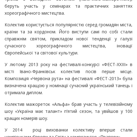
беруть участь у семінарах та практичних заняттях
хореографічного мистецтва.
Колектив користується популярністю серед громадян міста,
країни та за кордоном. Його виступи самі по собі стали
справжнім святом, прикладом нової тенденції у галузі
сучасного хореографічного мистецтва, іновації
Європейської та світової культури.
У лютому 2013 року на фестивалі-конкурсі «ФЕСТ-ХХIII» в
місті Івано-Франківськ колектив посів перше місце.
Композиція «Червона рута» на фестивалі «ФЕСТ-2013» була
визначена кращою у номінації сучасний український танець і
отримала диплом.
Колектив мажореток «Альфа» брав участь у телевізійному
шоу «Україна має талант» п’ятий сезон, та увійшов у 100
кращих номерів шоу.
У 2014 році вихованки колективу вперше стали
чемпіонками Європи та Світу з композицією «Прапори».