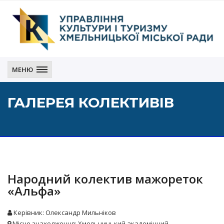
Управління
культури
МЕНЮ
і
туризму
ГАЛЕРЕЯ КОЛЕКТИВІВ
Хмельницької
міської
ради
Народний колектив мажореток
«Альфа»
Керівник: Олександр Мильніков
Місце знаходження: Хмельницький академічний