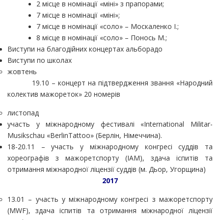
2 місце в номінації «міні» з прапорами;
7 місце в номінації «міні»;
7 місце в номінації «соло» – Москаленко І.;
8 місце в номінації «соло» – Понось М.;
Виступи на благодійних концертах альборадо
Виступи по школах
жовтень
19.10 – концерт на підтвердження звання «Народний
колектив мажореток»
20 номерів
листопад
участь у міжнародному фестивалі «International Militar-
Musikschau «BerlinTattoo» (Берлін, Німеччина).
18-20.11 – участь у міжнародному конгресі суддів та
хореографів з мажоретспорту (IAM), здача іспитів та
отримання міжнародної ліцензії суддів (м. Дьор, Угорщина)
2017
13.01
–
участь у міжнародному конгресі з мажоретспорту
(MWF), здача іспитів та отримання міжнародної ліцензії