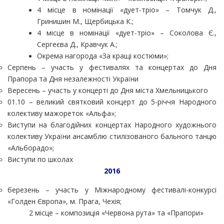
4 місце в номінації «дует-тріо» – Томчук Д.,
Гринишин М., Щербицька К.;
4 місце в номінації «дует-тріо» – Соколова Є.,
Сергеєва Д., Кравчук А.;
Окрема нагорода «За кращі костюми»;
Серпень – участь у фестивалях та концертах до Дня
Прапора та Дня незалежності України
Вересень – участь у концерті до Дня міста Хмельницького
01.10 – великий святковий концерт до 5-річчя Народного
колективу мажореток «Альфа»;
Виступи на благодійних концертах Народного художнього
колективу України ансамблю стилізованого бального танцю
«Альборадо»;
Виступи по школах
2016
березень – участь у Міжнародному фестивалі-конкурсі
«Голден Європа», м. Прага, Чехія;
2 місце – композиція «Червона рута» та «Прапори»