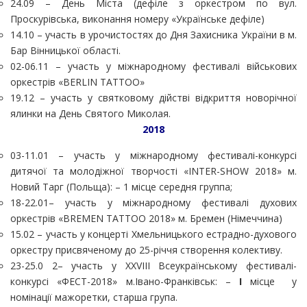
24.09 – День Міста (дефіле з оркестром по вул.
Проскурівська, виконання номеру «Українське дефіле)
14.10 – участь в урочистостях до Дня Захисника України в м.
Бар Вінницької області.
02-06.11 – участь у міжнародному фестивалі військових
оркестрів «BERLIN TATTOO»
19.12 – участь у святковому дійстві відкриття новорічної
ялинки на День Святого Миколая.
2018
03-11.01 – участь у міжнародному фестивалі-конкурсі
дитячої та молодіжної творчості «INTER-SHOW 2018» м.
Новий Тарг (Польща): – 1 місце середня группа;
18-22.01– участь у міжнародному фестивалі духових
оркестрів «BREMEN TATTOO 2018» м. Бремен (Німеччина)
15.02 – участь у концерті Хмельницького естрадно-духового
оркестру присвяченому до 25-річчя створення колективу.
23-25.0 2– участь у XXVIII Всеукраїнському фестивалі-
конкурсі «ФЕСТ-2018» м.Івано-Франківськ: –
I
місце у
номінації мажоретки, старша група.