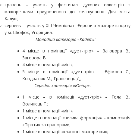
травень – участь у фестивалі духових оркестрів з
мажоретками приуроченого до святкування Дня міста
Калуш;
серпень – участь у ХІІІ Чемпіонаті Європи з мажоретспорту
у м. Шіофок, Угорщина:
Молодша категорія «Кадет»:
4 місце в номінації «дует-тріо» – Заговора В.,
Заговора В.;
4 місце в номінації «міні»;
5 місце в номінації «дует-тріо» – Єфімова С.,
Кондратюк М., Граневець Д.;
Середня категорія «Юніор»:
1 місце – в номінації «дует-тріо» – Гола В.,
Волинець Т.;
1 місце в номінації «міні»;
1 місце в номінації «велика формація» – композиція
«Пірати» за прапорами;
1 місце в номінації «класичні мажоретки»;