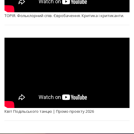
ТОРІЯ. Фольклорний спів. Євробачення. Критика і критиканти.
Квіт Подільського танцю | Промо проєкту 2026