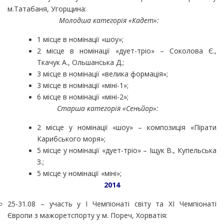
м.Татабаня, Угорщина:
Молодша категорія «Кадет»:
1 місце в номінації «шоу»;
2 місце в номінації «дует-тріо» – Соколова Є.,
Ткачук А., Ольшанська Д.;
3 місце в номінації «велика формація»;
3 місце в номінації «міні-1»;
6 місце в номінації «міні-2»;
Старша категорія «Сеньйор»:
2 місце у номінації «шоу» – композиція «Пірати
Карибського моря»;
5 місце у номінації «дует-тріо» – Іщук В., Купельська
З.;
5 місце у номінації «міні»;
2014
25-31.08 – участь у І Чемпіонаті світу та ХІ Чемпіонаті
Європи з мажоретспорту у м. Пореч, Хорватія: