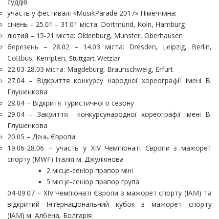
суддів.
участь у фестивалі «MusikParade 2017» Німеччина:
січень – 25.01 – 31.01 міста: Dortmund, Koln, Hamburg
лютий – 15-21 міста: Oldenburg, Munster, Oberhausen
березень – 28.02 – 14.03 міста: Dresden, Leipzig, Berlin,
Cottbus, Kempten,
Stuttgart, Wetzlar
22.03-28.03 міста: Magdeburg, Braunschweig, Erfurt
27.04 – Відкриття конкурсу народної хореографії імені В.
Глушенкова
28.04 – Відкритя туристичного сезону
29.04 – Закриття конкурсународної хореографії імені В.
Глушенкова
20.05 – День Європи
19.06-28.06 – участь у XIV Чемпіонаті Європи з мажорет
спорту (MWF)
Італія м. Джуліянова
2 місце-сеніор прапор міні
5 місце-сеніор прапор група
04-09.07 – XIV Чемпіонаті Європи з мажорет спорту (IAM) та
відкритий
Інтернаціональний кубок з мажорет спорту
(IAM)
м. Албена, Болгарія