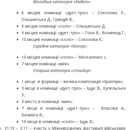
Молодша категорія «Кадет»:
6 місцев номінації «дует-тріо» – Соколова Є.,
Ольшанська Д., Гриндій В.;
9 місцев номінації «соло» – Ольшанська Д.;
9 місцев номінації «дует-тріо» – Гола В., ВолинецьТ.;
10 місцев номінації «соло» – Соколова Є.;
Середня категорія «Юніор»:
10 місцев номінації «соло» – Москаленко І.;
7 місцев номінації «міні»;
Старша категорія «Сеньйор»:
1 місце в формації – велика композиція «прапори»;
3 місце в номінації «дует-тріо» – Іщук В., Купельська
З.;
3 место в номінації «міні»;
7 місце в номінації «дует-тріо» – Власова А.,
Бачмага В.;
10 місце в номінації «соло» – Іщук В.;
31.10 – 2.11 – участь у Міжнародному фестивалі військових