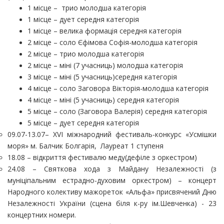
1 місце – трио молодша категорія
1 місце – дует середня категорія
1 місце – велика формація середня категорія
2 місце – соло Єфімова Софія-молодша категорія
2 місце – трио молодша категорія
2 місце – міні (7 учасниць) молодша категорія
3 місце – міні (5 учасниць)середня категорія
4 місце – соло Заговора Вікторія-молодша категорія
4 місце – міні (5 учасниць) середня категорія
5 місце – соло (Заговора Валерія) середня категорія
5 місце – дует середня категорія
09.07-13.07– XVI міжнародний фестиваль-конкурс «Усмішки
моря»
м. Балчик Болгарія, Лауреат 1 ступеня
18.08 – відкриття фестивалю меду(дефіле з оркестром)
24.08 – Святкова хода з Майдану Незалежності (з
муніціпальним естрадно-духовим оркестром)
– концерт
Народного колективу мажореток «Альфа» присвячений
Дню
Незалежності України (сцена біля к-ру ім.Шевченка) -
23
концертних номери.