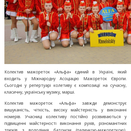
Колектив мажореток «Альфа» єдиний в Україні, який
входить у Міжнародну Асоціацію Мажореток Європи.
Сьогодні у репертуарі колетиву є композиції на сучасну,
класичну, українську музику, марші.
Колектив мажореток «Альфа» завжди демонструє
вишуканість, чіткість, високу майстерність у виконанні
номерів. Учасниці колективу постійно розвиваються у
підвищенні майстерності виконання рухів, різноманітних
трюків з володіння батоном (паличкою-мажореткою),