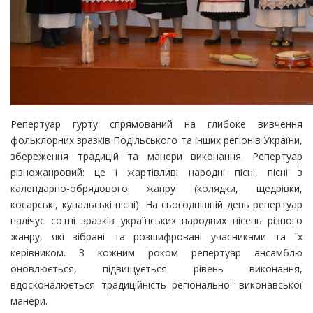
Репертуар гурту спрямований на глибоке вивчення
фольклорних зразків Подільського та інших регіонів України,
збереження традицій та манери виконання. Репертуар
різножанровий: це і жартівливі народні пісні, пісні з
календарно-обрядового жанру (колядки, щедрівки,
косарські, купальські пісні). На сьогоднішній день репертуар
налічує сотні зразків українських народних пісень різного
жанру, які зібрані та розшифровані учасниками та їх
керівником. З кожним роком репертуар ансамблю
оновлюється, підвищується рівень виконання,
вдосконалюється традиційність регіональної виконавської
манери.