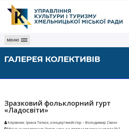
Управління
культури
МЕНЮ
і
туризму
ГАЛЕРЕЯ КОЛЕКТИВІВ
Хмельницької
міської
ради
Зразковий фольклорний гурт
«Ладосвіти»
Керівник: Ірина Телюх, концертмейстер – Володимир Сімон
Місце знаходження: Хмельницька дитяча музична школа №2